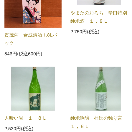
やまたのおろち 辛口特別
純米酒 １，８Ｌ
2,750円(税込)
賀茂菊 合成清酒 1.8Lパ
ック
546円(税込600円)
人喰い岩 １，８Ｌ
純米吟醸 杜氏の独り言
１，８Ｌ
2,530円(税込)