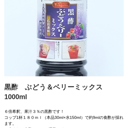
黒酢 ぶどう＆ベリーミックス
1000ml
６倍希釈、果汁３％の黒酢です！
コップ1杯１８０ｍｌ（本品30ml+水150ml）で約9mlの食酢が採れ
ます。